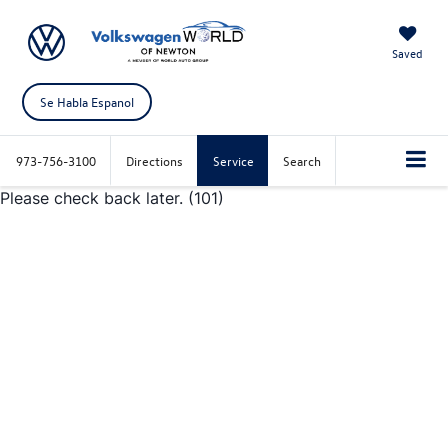
Saved
Se Habla Espanol
973-756-3100
Directions
Service
Search